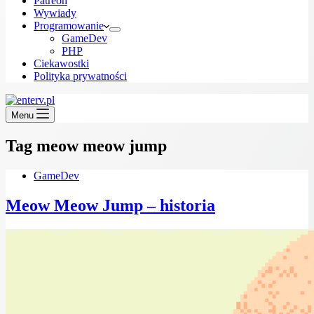
Patreon
Wywiady
Programowanie
GameDev
PHP
Ciekawostki
Polityka prywatności
Menu
Tag
meow meow jump
GameDev
Meow Meow Jump – historia