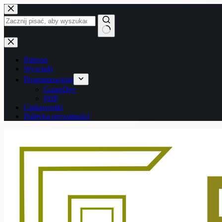
Przejdź
do
treści
Brak
wyników
Patreon
Wywiady
Programowanie
GameDev
PHP
Ciekawostki
Polityka prywatności