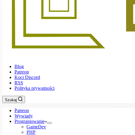
Blog
Patreon
Koci Discord
RSS
Polityka prywatności
Szukaj
Patreon
Wywiady
Programowanie
GameDev
PHP