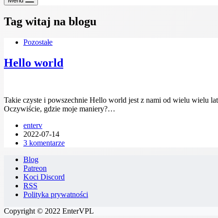
Menu
Tag
witaj na blogu
Pozostałe
Hello world
Takie czyste i powszechnie Hello world jest z nami od wielu wielu l
Oczywiście, gdzie moje maniery?…
enterv
2022-07-14
3 komentarze
Blog
Patreon
Koci Discord
RSS
Polityka prywatności
Copyright © 2022 EnterVPL