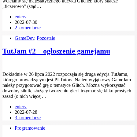
wcielamy się majestatycznego kucyka Glicher, który skacze
„ficzerowo” (stąd…
enterv
2022-07-30
2 komentarze
GameDev
,
Pozostałe
TutJam #2 – ogłoszenie gamejamu
Dokładnie w 26 lipca 2022 rozpoczęła się druga edycja TutJamu,
którego prowadzącym jest PLTutors. Na ten wyjątkowy GameJam
należy przygotować grę o tematyce Glitch. Można wykorzystać
dowolny silnik, służący tworzeniu gier i trzymać się kilku prostych
zasad (o nich więcej…
enterv
2022-07-28
3 komentarze
Programowanie